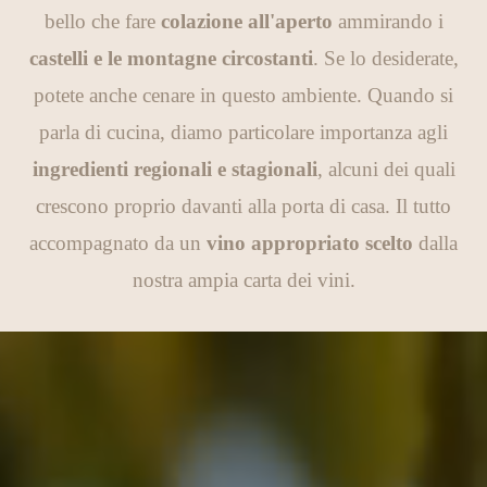
bello che fare
colazione all'aperto
ammirando i
castelli e le montagne circostanti
. Se lo desiderate,
potete anche cenare in questo ambiente. Quando si
parla di cucina, diamo particolare importanza agli
ingredienti regionali e stagionali
, alcuni dei quali
crescono proprio davanti alla porta di casa. Il tutto
accompagnato da un
vino appropriato scelto
dalla
nostra ampia carta dei vini.