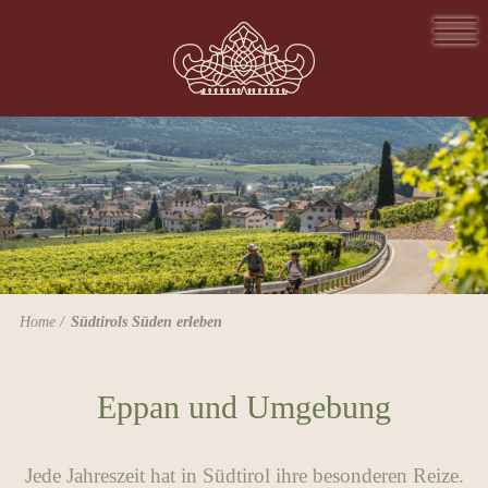
Home
Südtirols Süden erleben
Eppan und Umgebung
Jede Jahreszeit hat in Südtirol ihre besonderen Reize.