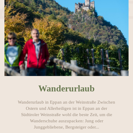
Wanderurlaub
Wanderurlaub in Eppan an der Weinstraße Zwischen
Ostern und Allerheiligen ist in Eppan an der
Südtiroler Weinstraße wohl die beste Zeit, um die
Wanderschuhe auszupacken: Jung oder
Junggebliebene, Bergsteiger oder...