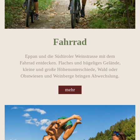
Fahrrad
Eppan und die Südtiroler Weinstrasse mit dem
Fahrrad entdecken. Flaches und hügeliges Gelände,
kleine und große Höhenunterschiede, Wald oder
Obstwiesen und Weinberge bringen Abwechslung.
mehr