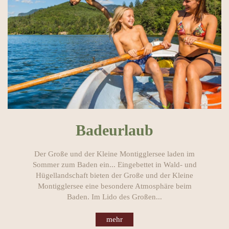
Badeurlaub
Der Große und der Kleine Montigglersee laden im
Sommer zum Baden ein... Eingebettet in Wald- und
Hügellandschaft bieten der Große und der Kleine
Montigglersee eine besondere Atmosphäre beim
Baden. Im Lido des Großen...
mehr